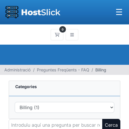
☰
0
Carro de Comandes
Administració
Preguntes Freqüents - FAQ
Billing
Categories
Cerca