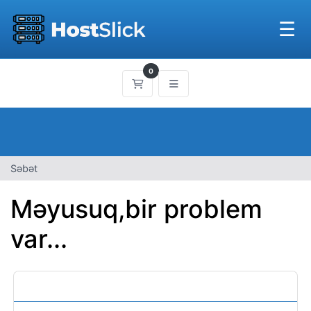
☰
0
Səbət
Səbət
Məyusuq,bir problem
var...
Kateqoriyalar