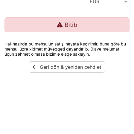
Bitib
Hal-hazırda bu məhsulun satışı həyata keçirilmir, buna görə bu
məhsul üzrə xidmət müvəqqəti dayandırlıb. Əlavə məlumat
üçün zəhmət olmasa bizimlə əlaqə saxlayın.
Geri dön & yenidən cəhd et