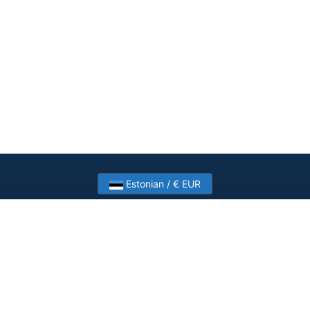
Estonian / € EUR
Need help? Have a question?
Talk to HostSlick sales or support about dedicated