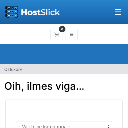
☰
0
Ostukorv
Ostukorv
Oih, ilmes viga…
Kategooriad