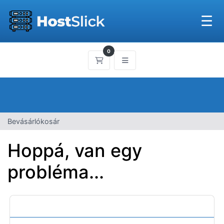
☰
0
Bevásárlókosár
Bevásárlókosár
Hoppá, van egy
probléma...
Kategóriák