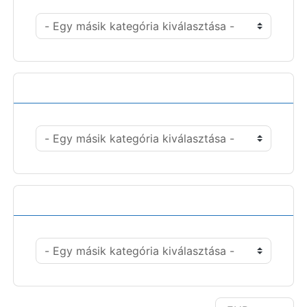
Műveletek
Pénznem