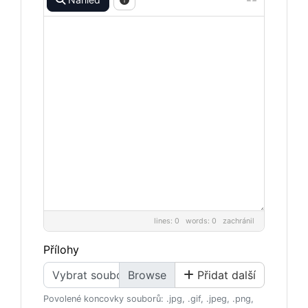
lines: 0 words: 0
zachránil
Přílohy
Vybrat soubor
Přidat další
Povolené koncovky souborů: .jpg, .gif, .jpeg, .png,